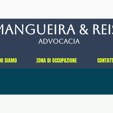
eira & rei
Advocacia
HI SIAMO
ZONA DI OCCUPAZIONE
CONTATT