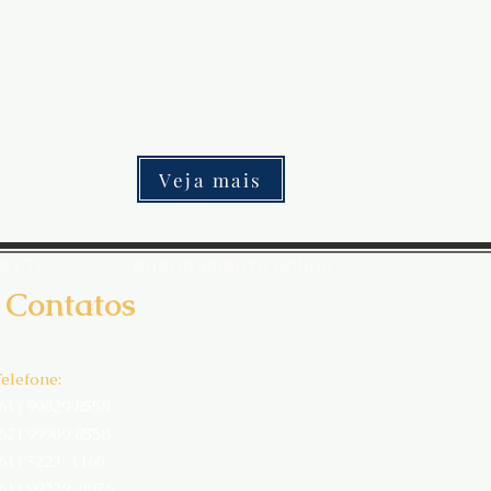
Veja mais
ATTI
Agendamento online
Contatos
elefone:
(61) 99829 8558
(62) 99909 8558
(61) 3223-1160
(61) 99229-0976