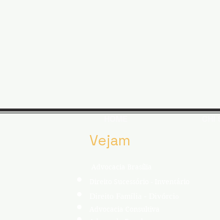
HOME
CHI
Vejam
Advocacia Brasília
Direito Sucessório - Inventário
Direito Família - Divórci
o
Advocacia Consultiva