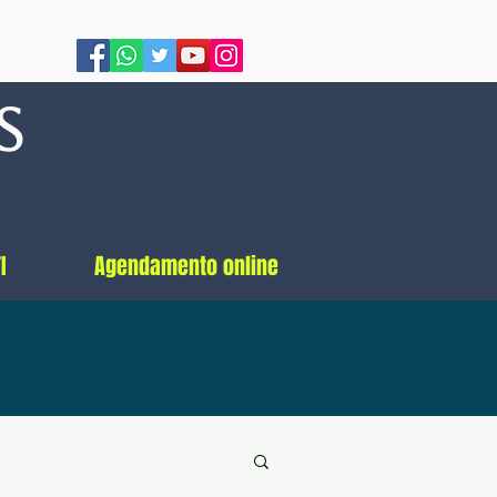
s
I
Agendamento online