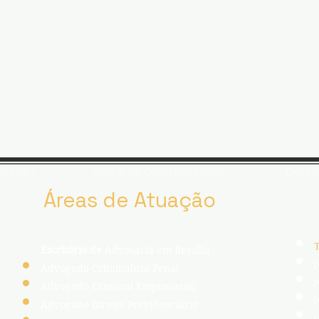
 SIAMO
ZONA DI OCCUPAZIONE
CONT
Áreas de Atuação
T
Escritório de
Advocacia em Brasília
Advogado Criminalista Penal
Advogado Criminal Empresarial
Advogado Direito Previdenciário