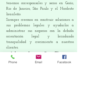
tenemos corresponsales y socios en Goiás,
Rio de Janeiro, São Paulo y el Nordeste
brasileño.
Siempre creemos en construir soluciones a
sus problemas legales y ayudarlos a
administrar sus negocios con la debida
orientación legal y brindando
tranquilidad y crecimiento a nuestros
clientes.
Advogadas em Brasília e
Goiânia
Phone
Email
Facebook
Se procura Advogado em Brasília ou
Goiânia, Anápolis,
contate-nos podemos auxiliá-los em sua
demanda.
Nossos telefones:
(61)3223 1160 -98222
0730
99229-0976
-
998298558