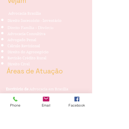
Vejam
Advocacia Brasília
Direito Sucessório - Inventário
Direito Família - Divórci
o
Advocacia Consultiva
Advogado Penal
Cálculo Revisional
Direito do Agronegócio
Revisão Crédito Rural
Direito Cível
Áreas de Atuação
Escritório de
Advocacia em Brasília
Advogado Criminalista Penal
Advogado Criminal Empresarial
Phone
Email
Facebook
Advogado Direito Previdenciário
Advogado Direito do Trabalho - FGTS
Advogado Trabalhista em Brasília
Advogado Direito Tributário - Recuperação de