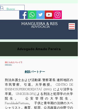
mangueira & reis
Advocacia
Advogado Amado Pereira
信じられたペレイラ
刑事弁護士
創設パートナー
刑法弁護士および活動家-警察署長-連邦地区の
市民警察、引退。大学教授。 CENTRO DE
ENSINOSUPERIORDEJATAÍ（1991）により法学を
卒業。 UNICEUB-DFによる刑法と犯罪学の大学
院生。
公安管理の大学院生、
FaculdadeFortium。
子供と青年期の法律のスペ
シャリスト。教育、犯罪、公共政策の分野での