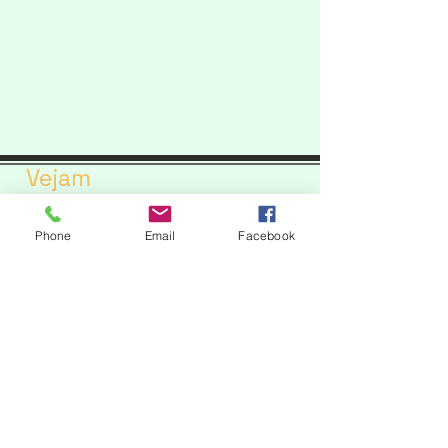
Vejam
Advocacia Brasília
Phone
Email
Facebook
Direito Sucessório - Inventário
Direito Família - Divórci
o
Advocacia Consultiva
Advogado Penal
Cálculo Revisional
Direito do Agronegócio
Revisão Crédito Rural
Direito Cível
Áreas de Atuação