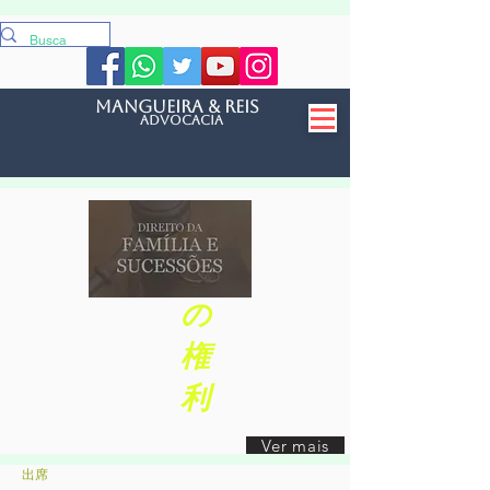
mangueira & reis
Advocacia
家
族
の
権
利
Ver mais
出席