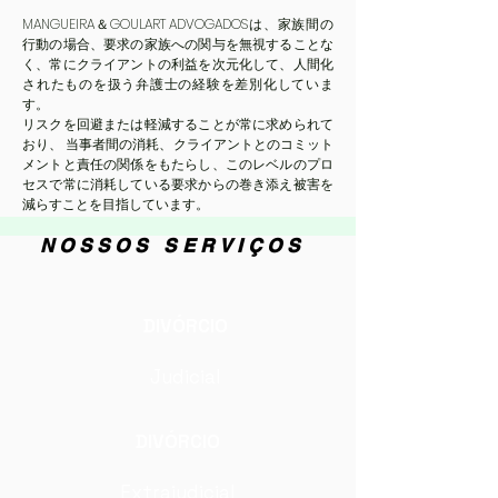
MANGUEIRA＆GOULART ADVOGADOSは、家族間の
行動の場合、要求の家族への関与を無視することな
く、常にクライアントの利益を次元化して、人間化
されたものを扱う弁護士の経験を差別化していま
す。
リスクを回避または軽減することが常に求められて
おり、 当事者間の消耗、クライアントとのコミット
メントと責任の関係をもたらし、このレベルのプロ
セスで常に消耗している要求からの巻き添え被害を
減らすことを目指しています。
NOSSOS SERVIÇOS
DIVÓRCIO
Judicial
DIVÓRCIO
Extrajudicial