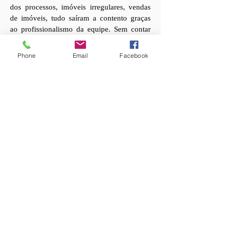
dos processos, imóveis irregulares, vendas
de imóveis, tudo saíram a contento graças
ao profissionalismo da equipe. Sem contar
com amenização dos desgastres
intrafamiliar."
Phone
Email
Facebook
Saiba mais com nossa
equipe hoje mesmo
Atendimento especial em
caso de Inventário e
Divórcio.
Descubra como você pode lidar com seu
inventário e ou divórcio de maneira segura e
sem complicações.
Saiba mais
ATUAÇÃO NA DISSOLUÇÃO DA SOCIEDADE