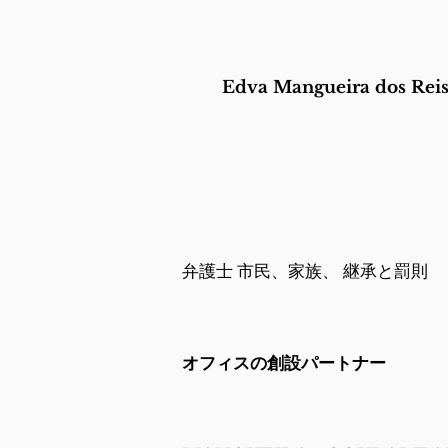
Edva Mangueira dos Rei
弁護士
市民、家族、
継承と罰則
オフィスの創設パートナー