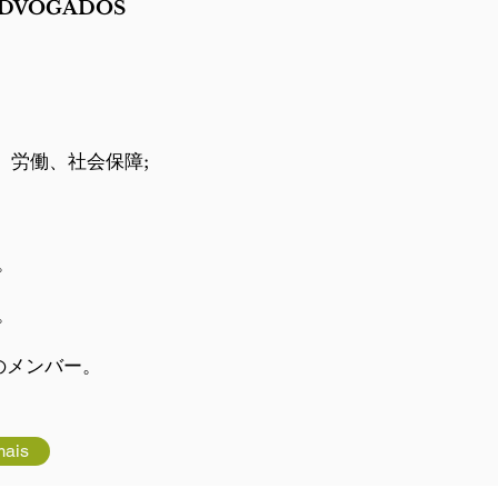
ADVOGADOS
、
労働、社会保障;
。
。
のメンバー。
mais