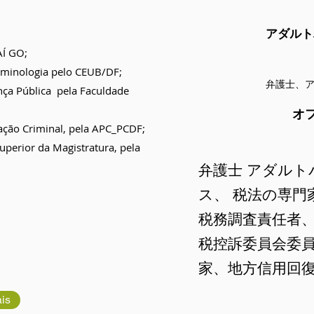
アダルト
AÍ GO;
iminologia pelo CEUB/DF;
弁護士、
ça Pública pela Faculdade
オ
ação Criminal, pela APC_PCDF;
perior da Magistratura, pela
弁護士
アダルト
ス、
税法の専門
税務調査責任者
税控訴委員会委
家、地方信用回
is