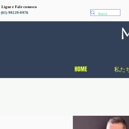
gue e Fale conosco
(61) 99229-0976
mangu
HOME
私た