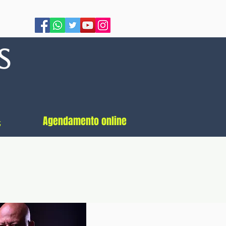
s
先
Agendamento online