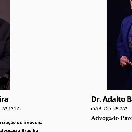
ira
Dr. Adalto 
 6
3.131A
OAB GO 45.263
Advogado Parc
rização de imóveis.
Advocacia Brasília