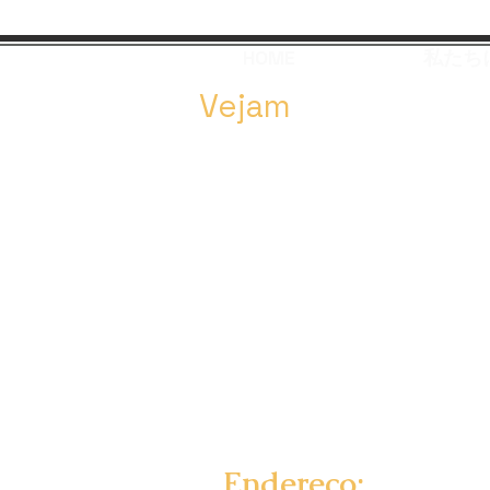
HOME
私たち
Vejam
Advocacia Brasília
Direito Sucessório - Inventário
Direito Família - Divórci
o
Advocacia Consultiva
Advogado Penal
Cálculo Revisional
Direito do Agronegócio
Revisão Crédito Rural
Direito Cível
Endereço: