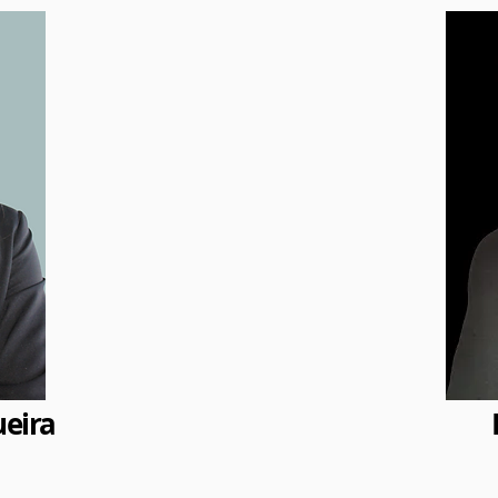
eira
Dr.