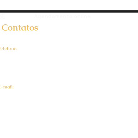
先
Agendamento online
Contatos
elefone:
(61) 99829 8558
(62) 99909 8558
(61) 3223-1160
(61) 99229-0976
E-mail:
amaddo12@hotmail.com
abgmangueira.adv@gmail.com
adv.edvareis8@gmail.com