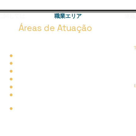
に関しては
職業エリア
連絡
Áreas de Atuação
T
Escritório de
Advocacia em Brasília
Advogado Criminalista Penal
Advogado Criminal Empresarial
Advogado Direito Previdenciário
Advogado Direito do Trabalho - FGTS
Advogado Trabalhista em Brasília
Advogado Direito Tributário - Recuperação de
crédito tributário
Resolução de dívidas empresarial e pessoal.