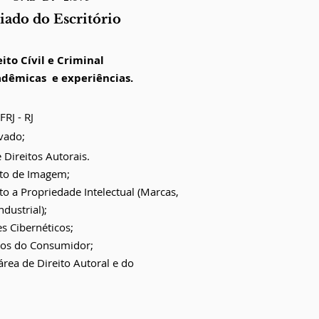
iado do Escritório
ito Cívil e Criminal
dêmicas e experiências.
FRJ - RJ
vado;
Direitos Autorais.
ito de Imagem;
to a Propriedade Intelectual (Marcas,
dustrial);
s Cibernéticos;
itos do Consumidor;
 área de Direito Autoral e do